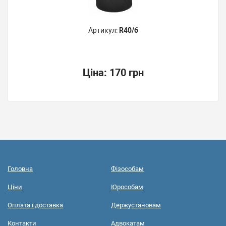
Артикул:
R40/б
Ціна:
170 грн
Головна
Фізособам
Ціни
Юрособам
Оплата і доставка
Держустановам
Контакти
Адвокатам