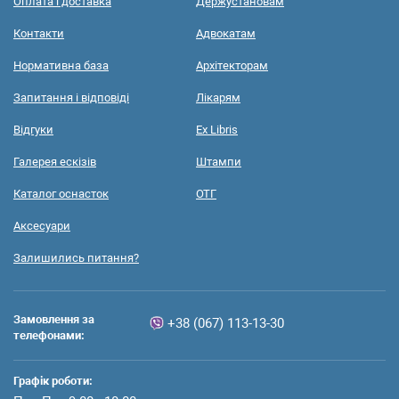
Оплата і доставка
Держустановам
Контакти
Адвокатам
Нормативна база
Архітекторам
Запитання і відповіді
Лікарям
Відгуки
Ex Libris
Галерея ескізів
Штампи
Каталог оснасток
ОТГ
Аксесуари
Залишились питання?
Замовлення за
+38 (067) 113-13-30
телефонами:
Графік роботи: