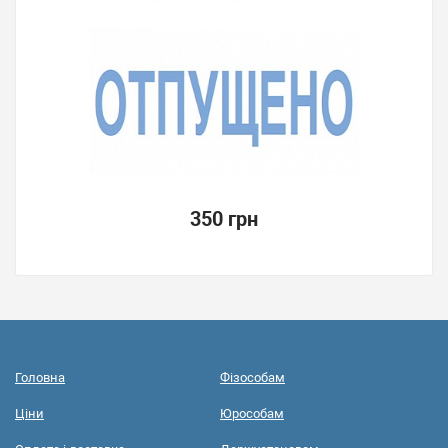
350 грн
Головна
Фізособам
Ціни
Юрособам