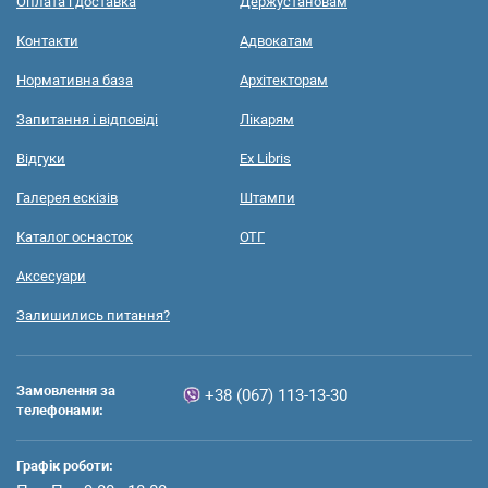
Оплата і доставка
Держустановам
Контакти
Адвокатам
Нормативна база
Архітекторам
Запитання і відповіді
Лікарям
Відгуки
Ex Libris
Галерея ескізів
Штампи
Каталог оснасток
ОТГ
Аксесуари
Залишились питання?
Замовлення за
+38 (067) 113-13-30
телефонами:
Графік роботи: