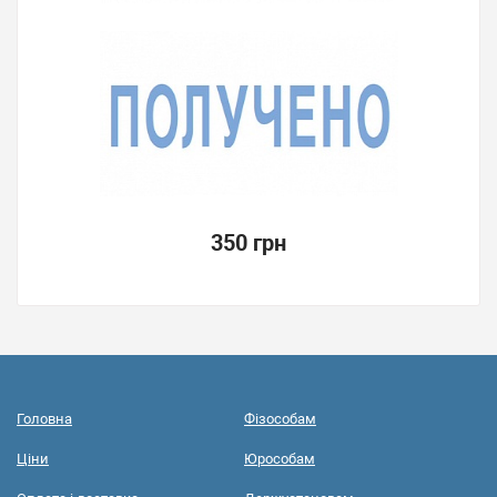
350 грн
Головна
Фізособам
Ціни
Юрособам