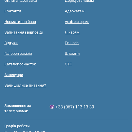
Оплата і доставка
Держустановам
Контакти
Адвокатам
Нормативна база
Архітекторам
Запитання і відповіді
Лікарям
Відгуки
Ex Libris
Галерея ескізів
Штампи
Каталог оснасток
ОТГ
Аксесуари
Залишились питання?
Замовлення за
+38 (067) 113-13-30
телефонами:
Графік роботи: