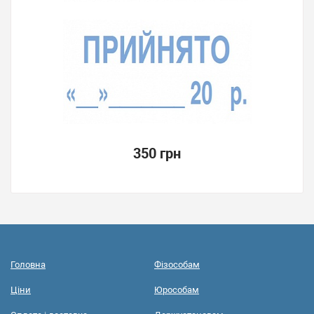
350 грн
Головна
Фізособам
Ціни
Юрособам