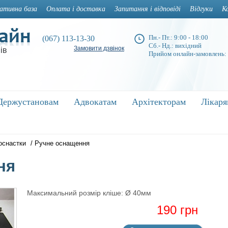
ативна база
Оплата і доставка
Запитання і відповіді
Відгуки
К
Пн.- Пт.: 9:00 - 18:00
(067) 113-13-30
Сб.- Нд.: вихідний
Замовити дзвінок
ів
Прийом онлайн-замовлень:
Держустановам
Держустановам
Адвокатам
Адвокатам
Архітекторам
Архітекторам
Лікар
Лікар
оснастки
/
Ручне оснащення
ня
Максимальний розмір кліше: Ø 40мм
190 грн