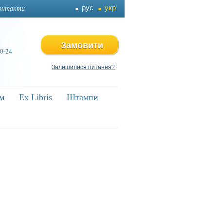
рус
укр
онтакти
Замовити
 0-24
Залишилися питання?
ям
ям
Ex Libris
Ex Libris
Штампи
Штампи