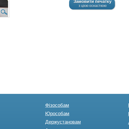
Замовити печатку
з цією оснасткою
Фізособам
Юрособам
Держустановам