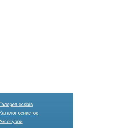
Галерея ескізів
Каталог оснасток
Аксесуари