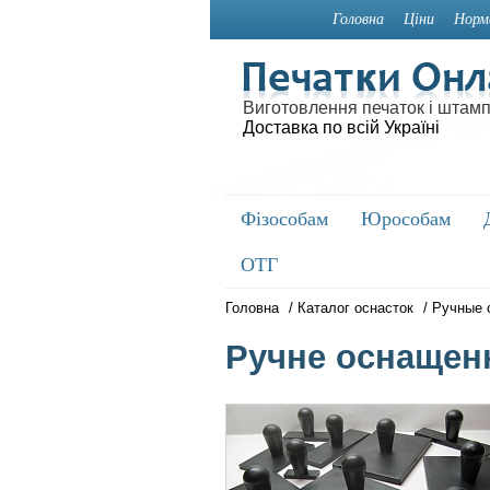
Головна
Ціни
Норм
Виготовлення печаток і штамп
Доставка по всій Україні
Фізособам
Фізособам
Юрособам
Юрособам
ОТГ
ОТГ
Головна
/
Каталог оснасток
/
Ручные 
Ручне оснащен