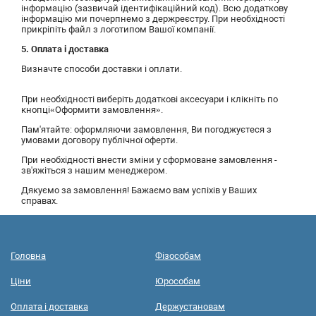
інформацію (зазвичай ідентифікаційний код). Всю додаткову
інформацію ми почерпнемо з держреєстру. При необхідності
прикріпіть файл з логотипом Вашої компанії.
5. Оплата і доставка
Визначте способи доставки і оплати.
При необхідності виберіть додаткові аксесуари і клікніть по
кнопці«Оформити замовлення».
Пам'ятайте: оформляючи замовлення, Ви погоджуєтеся з
умовами договору публічної оферти.
При необхідності внести зміни у сформоване замовлення -
зв'яжіться з нашим менеджером.
Дякуємо за замовлення! Бажаємо вам успіхів у Ваших
справах.
Головна
Фізособам
Ціни
Юрособам
Оплата і доставка
Держустановам