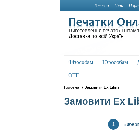
Головна
Ціни
Норм
Виготовлення печаток і штамп
Доставка по всій Україні
Фізособам
Фізособам
Юрособам
Юрособам
ОТГ
ОТГ
Головна
/
Замовити Ex Libris
Замовити Ex Li
1
Виберіт