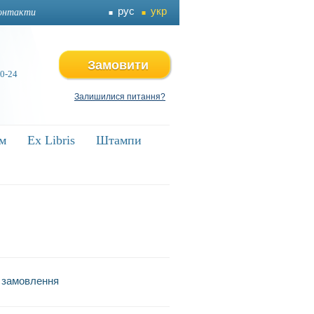
рус
укр
онтакти
Замовити
 0-24
Залишилися питання?
ям
ям
Ex Libris
Ex Libris
Штампи
Штампи
 замовлення