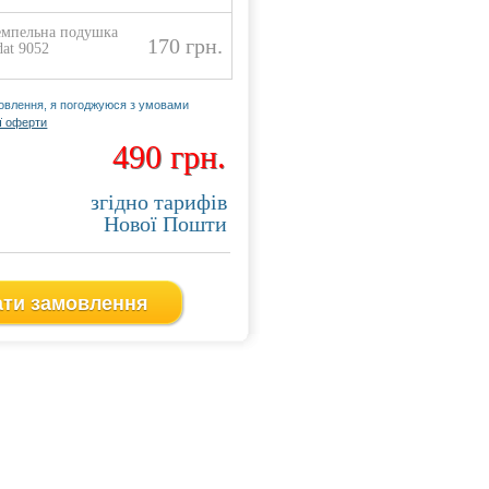
мпельна подушка
170 грн.
dat 9052
влення, я погоджуюся з умовами
ї оферти
490 грн.
490 грн.
згідно тарифів
Нової Пошти
rodat 4929 (Красная)
Автоматическая оснастка Troda
ати замовлення
ка для штампа PRINTY P3.
Оснастка д
д використання:
Приклад ви
стовується як адресний
Використов
підприємства.
штамп підп