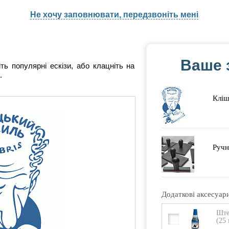
Не хочу заповнювати, передзвоніть мені
Ваше 
ніть популярні ескізи, або клацніть на
.
Кліш
Ручн
Додаткові аксесуар
Ште
(25