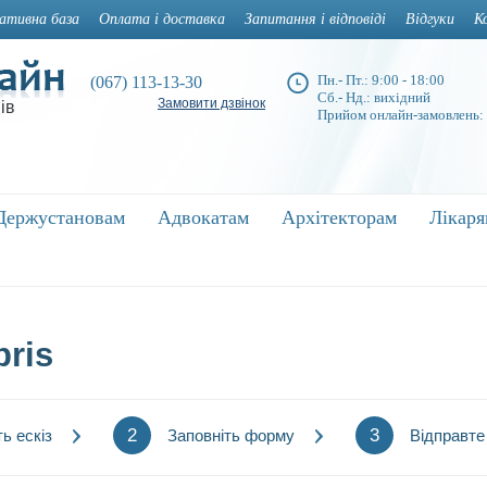
ативна база
Оплата і доставка
Запитання і відповіді
Відгуки
К
Пн.- Пт.: 9:00 - 18:00
(067) 113-13-30
Сб.- Нд.: вихідний
Замовити дзвінок
ів
Прийом онлайн-замовлень:
Держустановам
Держустановам
Адвокатам
Адвокатам
Архітекторам
Архітекторам
Лікар
Лікар
bris
2
3
ь ескіз
Заповніть форму
Відправте