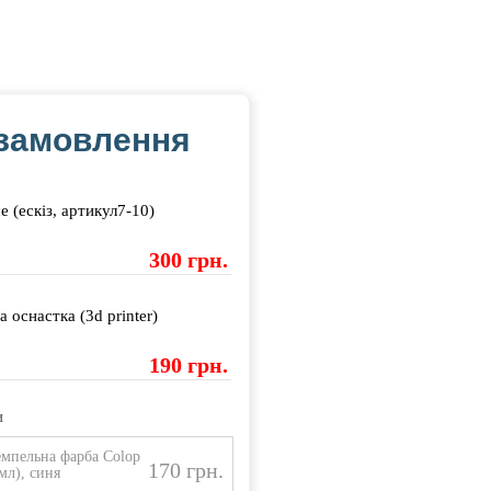
замовлення
е (ескіз, артикул7-10)
300 грн.
а оснастка (3d printer)
190 грн.
и
мпельна фарба Colop
170 грн.
 мл), синя