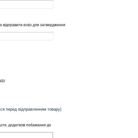
о відправити ескіз для затвердження
аду
ься перед відправленням товару)
ошти, додаткові побажання до