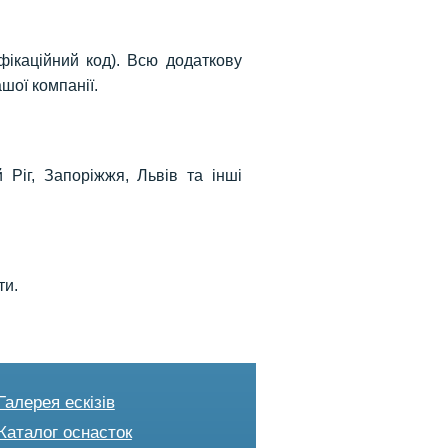
ікаційний код). Всю додаткову
шої компанії.
 Ріг, Запоріжжя, Львів та інші
ти.
Галерея ескізів
Каталог оснасток