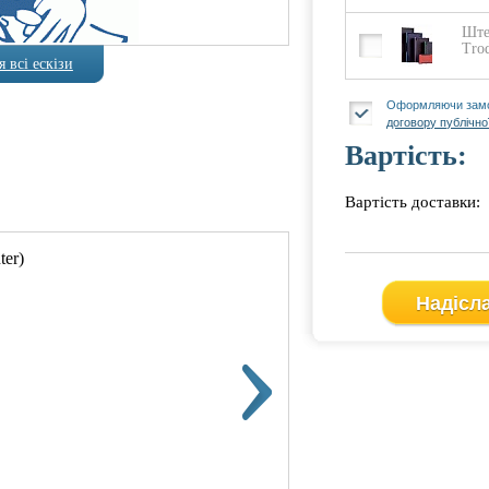
Ште
Tro
 всі ескізи
Оформляючи замо
договору публічно
Вартість:
Вартість доставки:
ter)
Автоматическая оснастка T
Надісл
Оснаст
Прикла
Викори
штамп 