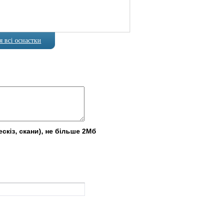
 всі оснастки
скіз, скани), не більше 2Мб