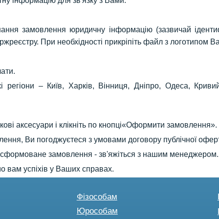
ну інформацію для зв'язку з Вами.
нання замовлення юридичну інформацію (зазвичай ідентиф
жреєстру. При необхідності прикріпіть файл з логотипом Ва
лати.
і регіони – Київ, Харків, Вінниця, Дніпро, Одеса, Кривий
ткові аксесуари і клікніть по кнопці«Оформити замовлення».
ення, Ви погоджуєтеся з умовами договору публічної офер
у сформоване замовлення - зв'яжіться з нашим менеджером.
 вам успіхів у Ваших справах.
Фізособам
Юрособам