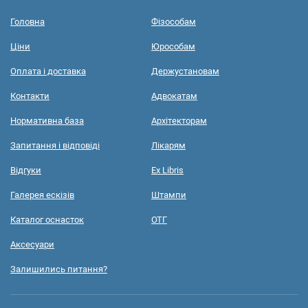
Головна
Фізособам
Ціни
Юрособам
Оплата і доставка
Держустановам
Контакти
Адвокатам
Нормативна база
Архітекторам
Запитання і відповіді
Лікарям
Відгуки
Ex Libris
Галерея ескізів
Штампи
Каталог оснасток
ОТГ
Аксесуари
Залишились питання?