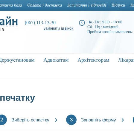
ативна база
Оплата і доставка
Запитання і відповіді
Відгуки
К
Пн.- Пт.: 9:00 - 18:00
(067) 113-13-30
Сб.- Нд.: вихідний
Замовити дзвінок
ів
Прийом онлайн-замовлень:
Держустановам
Держустановам
Адвокатам
Адвокатам
Архітекторам
Архітекторам
Лікар
Лікар
печатку
2
3
Виберіть оснастку
Заповніть форму