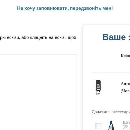
Не хочу заповнювати, передзвоніть мені
Ваше 
рні ескізи, або клацніть на ескізі, щоб
Кліш
Авто
(Чор
Додаткові аксесуар
Ште
(28