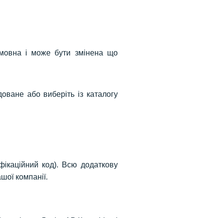
умовна і може бути змінена що
оване або виберіть із каталогу
ікаційний код). Всю додаткову
шої компанії.