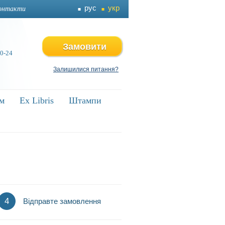
рус
укр
онтакти
Замовити
 0-24
Залишилися питання?
ям
ям
Ex Libris
Ex Libris
Штампи
Штампи
4
Відправте замовлення