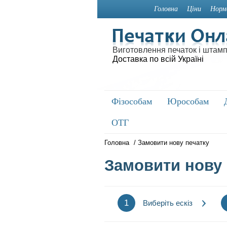
Головна
Ціни
Норм
Виготовлення печаток і штамп
Доставка по всій Україні
Фізособам
Фізособам
Юрособам
Юрособам
ОТГ
ОТГ
Головна
/
Замовити нову печатку
Замовити нову 
1
Виберіть ескіз