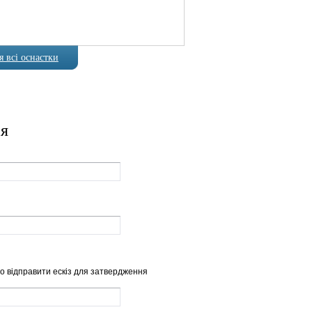
 всі оснастки
ія
о відправити ескіз для затвердження