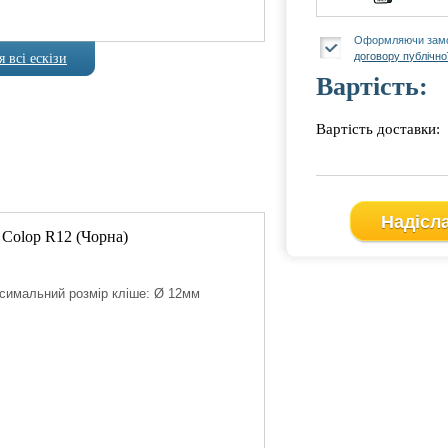
Оформляючи замо
договору публічно
 всі ескізи
Вартість:
Вартість доставки:
Надісл
 Colop R12 (Чорна)
симальний розмір кліше: Ø 12мм