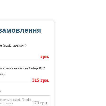
замовлення
е (ескіз, артикул)
грн.
матична оснастка Colop R12
на)
315 грн.
и
мпельна фарба Trodat
170 грн.
 мл), синя