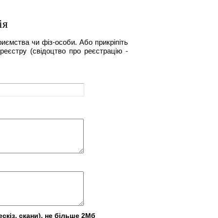
ія
риємства чи фіз-особи. Або прикріпіть
реєстру (свідоцтво про реєстрацію -
скіз, скани), не більше 2Мб