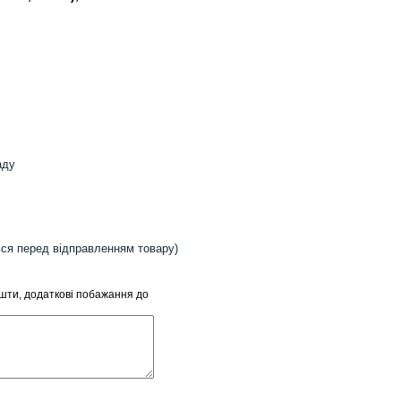
аду
ься перед відправленням товару)
ошти, додаткові побажання до