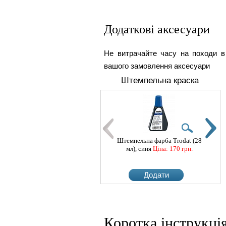
Додаткові аксесуари
Не витрачайте часу на походи в
вашого замовлення аксесуари
Штемпельна краска
Штемпельна фарба Trodat (28
Штем
мл), синя
Ціна: 170 грн.
мл
Додати
Коротка інструкці