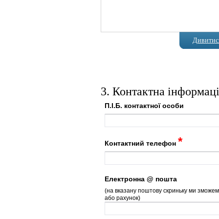
Дивитися
3. Контактна інформац
П.І.Б. контактної особи
*
Контактний телефон
Електронна @ пошта
(на вказану поштову скриньку ми зможем
або рахунок)