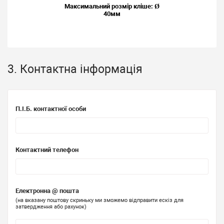
Максимальний розмір кліше: Ø
40мм
3. Контактна інформація
П.І.Б. контактної особи
Контактний телефон
Електронна @ пошта
(на вказану поштову скриньку ми зможемо відправити ескіз для
затвердження або рахунок)