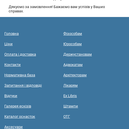
Дякуємо за замовлення! Бажаємо вам успіхів у Ваших
справах.
Головна
Фізособам
Ціни
Юрособам
Оплата і доставка
Держустановам
Контакти
Адвокатам
Нормативна база
Архітекторам
Запитання і відповіді
Лікарям
Відгуки
Ex Libris
Галерея ескізів
Штампи
Каталог оснасток
ОТГ
Аксесуари