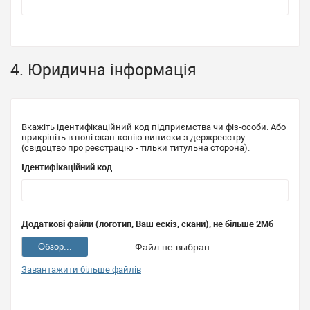
4. Юридична інформація
Вкажіть ідентифікаційний код підприємства чи фіз-особи. Або
прикріпіть в полі скан-копію виписки з держреєстру
(свідоцтво про реєстрацію - тільки титульна сторона).
Ідентифікаційний код
Додаткові файли (логотип, Ваш ескіз, скани), не більше 2Мб
Обзор...
Файл не выбран
Завантажити більше файлів