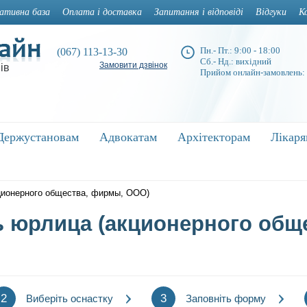
ативна база
Оплата і доставка
Запитання і відповіді
Відгуки
К
Пн.- Пт.: 9:00 - 18:00
(067) 113-13-30
Сб.- Нд.: вихідний
Замовити дзвінок
ів
Прийом онлайн-замовлень:
Держустановам
Держустановам
Адвокатам
Адвокатам
Архітекторам
Архітекторам
Лікар
Лікар
кционерного общества, фирмы, ООО)
ь юрлица (акционерного общ
2
3
Виберіть оснастку
Заповніть форму