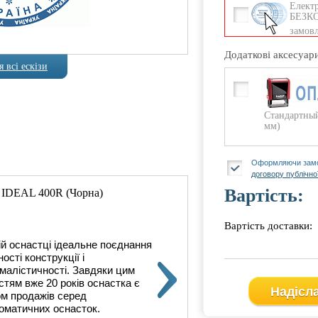
Електр
БЕЗК
замовл
Додаткові аксесуар
 всі ескізи
Стандартный
мм)
Оформляючи замо
договору публічно
Вартість:
 IDEAL 400R (Чорна)
Автоматична оснастка Trod
Вартість доставки:
ій оснастці ідеальне поєднання
У цій о
ності конструкції і
міцності
імалістичності. Завдяки цим
мінімал
стям вже 20 років оснастка є
якостям
Надісл
ом продажів серед
хітом п
оматичних оснасток.
автома