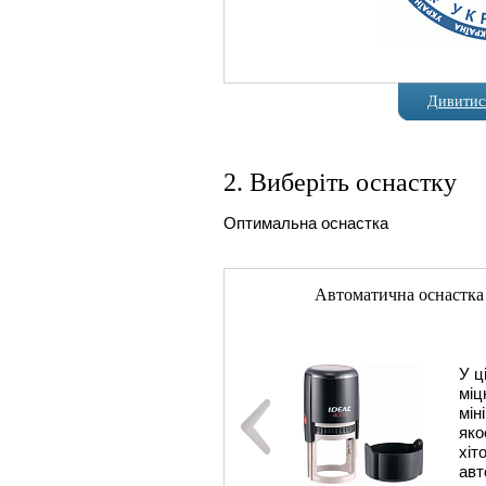
Дивитися
2. Виберіть оснастку
Оптимальна оснастка
Автоматична оснастка
У ц
міц
мін
яко
хіт
авт