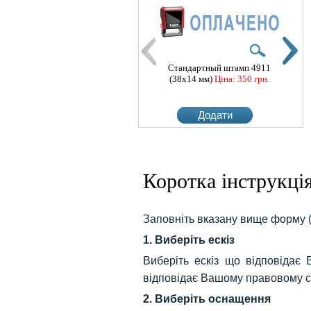
Стандартный штамп 4911
Ста
(38x14 мм)
Ціна: 350 грн.
(3
Додати
Коротка інструкці
Стандартный штамп 4911
Ста
(38x14 мм)
Ціна: 350 грн.
(3
Заповніть вказану вище форму 
1. Виберіть ескіз
Додати
Виберіть ескіз що відповідає
відповідає Вашому правовому с
2. Виберіть оснащення