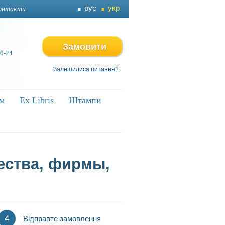
рус
укр
онтакти
Замовити
 0-24
Залишилися питання?
ям
ям
Ex Libris
Ex Libris
Штампи
Штампи
ества, фирмы,
4
Відправте замовлення