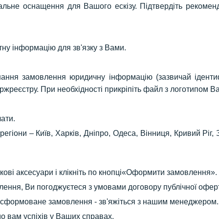
ьне оснащення для Вашого ескізу. Підтвердіть рекоменд
ну інформацію для зв'язку з Вами.
нання замовлення юридичну інформацію (зазвичай ідентиф
жреєстру. При необхідності прикріпіть файл з логотипом Ва
лати.
егіони – Київ, Харків, Дніпро, Одеса, Вінниця, Кривий Ріг, 
ткові аксесуари і клікніть по кнопці«Оформити замовлення».
ення, Ви погоджуєтеся з умовами договору публічної офер
у сформоване замовлення - зв'яжіться з нашим менеджером.
 вам успіхів у Ваших справах.