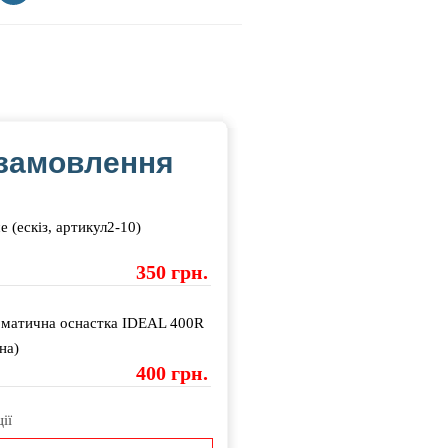
замовлення
е (ескіз, артикул2-10)
350 грн.
матична оснастка IDEAL 400R
на)
400 грн.
ії