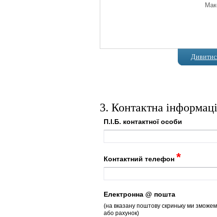
Мак
Дивитися
3. Контактна інформац
П.І.Б. контактної особи
*
Контактний телефон
Електронна @ пошта
(на вказану поштову скриньку ми зможем
або рахунок)