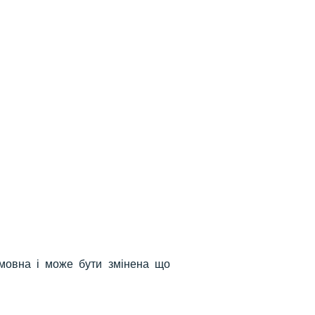
амп 4911
Стандартный штамп 4911
Стандартный штамп 4911
 350 грн.
(38x14 мм)
Ціна: 350 грн.
(38x14 мм)
Ціна: 350 грн.
Додати
Додати
умовна і може бути змінена що