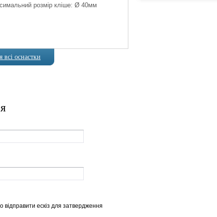
симальний розмір кліше: Ø 40мм
Максима
 всі оснастки
ія
о відправити ескіз для затвердження