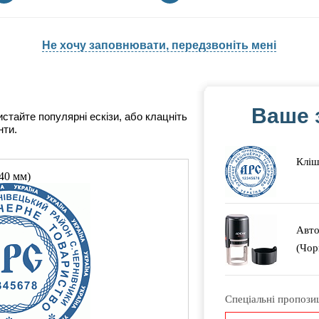
Не хочу заповнювати, передзвоніть мені
Ваше 
истайте популярні ескізи, або клацніть
нти.
Кліш
40 мм)
Авто
(Чор
Спеціальні пропозиц