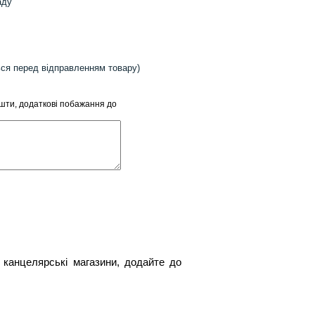
аду
ься перед відправленням товару)
ошти, додаткові побажання до
 канцелярські магазини, додайте до