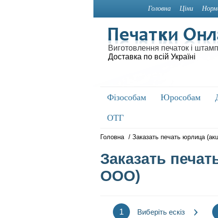
Головна
Ціни
Норм
Виготовлення печаток і штамп
Доставка по всій Україні
Фізособам
Фізособам
Юрособам
Юрособам
ОТГ
ОТГ
Головна
/
Заказать печать юрлица (а
Заказать печат
ООО)
1
Виберіть ескіз