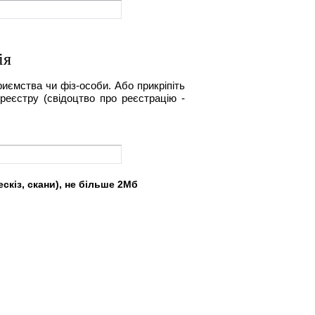
ія
риємства чи фіз-особи. Або прикріпіть
реєстру (свідоцтво про реєстрацію -
скіз, скани), не більше 2Мб