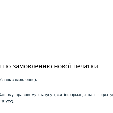
ндартный штамп 4911
Стандартный штамп 4911
Стандартный шт
8x14 мм)
Ціна: 350 грн.
(38x14 мм)
Ціна: 350 грн.
(38x14 мм)
Ціна:
Додати
Додати
Додати
я по замовленню нової печатки
ндартный штамп 4911
8x14 мм)
Ціна: 350 грн.
(бланк замовлення).
Додати
 Вашому правовому статусу (вся інформація на взірцях 
татусу).