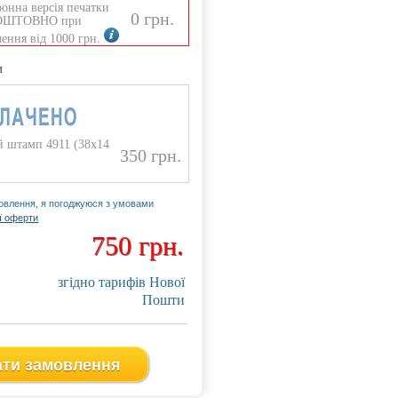
онна версія печатки
0 грн.
ОШТОВНО при
ення від 1000 грн.
и
 штамп 4911 (38x14
350 грн.
влення, я погоджуюся з умовами
ї оферти
750 грн.
750 грн.
at 4924 (Чорна)
Автоматична оснастка Trodat 4
згідно тарифів Нової
Пошти
снастці ідеальне поєднання
У цій оснас
 конструкції і
міцності кон
істичності. Завдяки цим
мінімалісти
 вже 20 років оснастка є
якостям вже
ати замовлення
родажів серед
хітом прод
тичних оснасток.
автоматичн