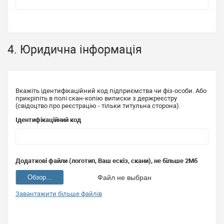
4. Юридична інформація
Вкажіть ідентифікаційний код підприємства чи фіз-особи. Або
прикріпіть в полі скан-копію виписки з держреєстру
(свідоцтво про реєстрацію - тільки титульна сторона).
Ідентифікаційний код
Додаткові файли (логотип, Ваш ескіз, скани), не більше 2Мб
Обзор...
Файл не выбран
Завантажити більше файлів