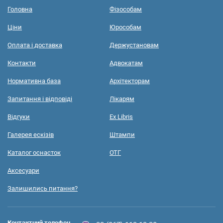
Головна
Фізособам
Ціни
Юрособам
Оплата і доставка
Держустановам
Контакти
Адвокатам
Нормативна база
Архітекторам
Запитання і відповіді
Лікарям
Відгуки
Ex Libris
Галерея ескізів
Штампи
Каталог оснасток
ОТГ
Аксесуари
Залишились питання?
Контактний телефон