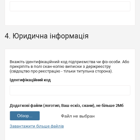
4. Юридична інформація
Вкажіть ідентифікаційний код підприємства чи фіз-особи. Або
прикріпіть в полі скан-копію виписки з держреєстру
(свідоцтво про реєстрацію - тільки титульна сторона).
Ідентифікаційний код
Додаткові файли (логотип, Ваш ескіз, скани), не більше 2Мб
Обзор...
Файл не выбран
Завантажити більше файлів