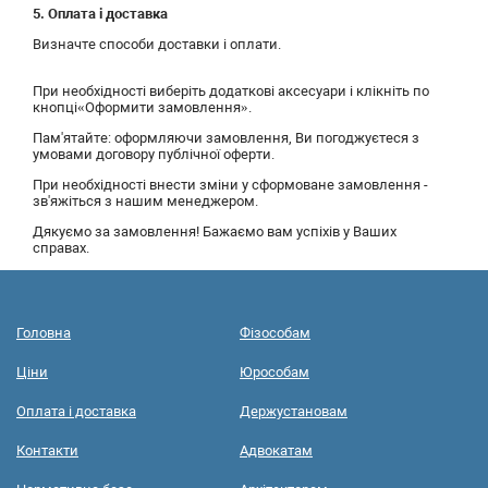
5. Оплата і доставка
Визначте способи доставки і оплати.
При необхідності виберіть додаткові аксесуари і клікніть по
кнопці«Оформити замовлення».
Пам'ятайте: оформляючи замовлення, Ви погоджуєтеся з
умовами договору публічної оферти.
При необхідності внести зміни у сформоване замовлення -
зв'яжіться з нашим менеджером.
Дякуємо за замовлення! Бажаємо вам успіхів у Ваших
справах.
Головна
Фізособам
Ціни
Юрособам
Оплата і доставка
Держустановам
Контакти
Адвокатам