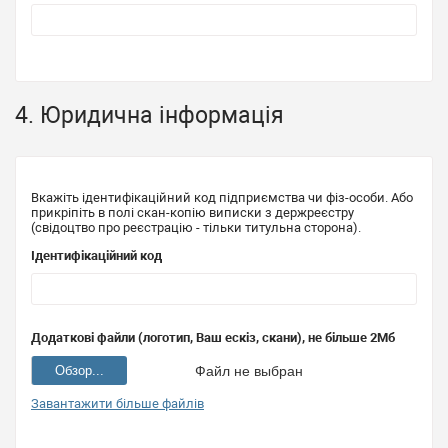
4. Юридична інформація
Вкажіть ідентифікаційний код підприємства чи фіз-особи. Або
прикріпіть в полі скан-копію виписки з держреєстру
(свідоцтво про реєстрацію - тільки титульна сторона).
Ідентифікаційний код
Додаткові файли (логотип, Ваш ескіз, скани), не більше 2Мб
Обзор...
Файл не выбран
Завантажити більше файлів