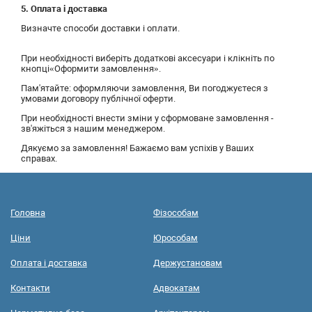
5. Оплата і доставка
Визначте способи доставки і оплати.
При необхідності виберіть додаткові аксесуари і клікніть по
кнопці«Оформити замовлення».
Пам'ятайте: оформляючи замовлення, Ви погоджуєтеся з
умовами договору публічної оферти.
При необхідності внести зміни у сформоване замовлення -
зв'яжіться з нашим менеджером.
Дякуємо за замовлення! Бажаємо вам успіхів у Ваших
справах.
Головна
Фізособам
Ціни
Юрособам
Оплата і доставка
Держустановам
Контакти
Адвокатам