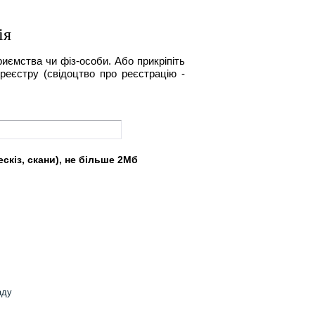
ія
риємства чи фіз-особи. Або прикріпіть
реєстру (свідоцтво про реєстрацію -
скіз, скани), не більше 2Мб
аду