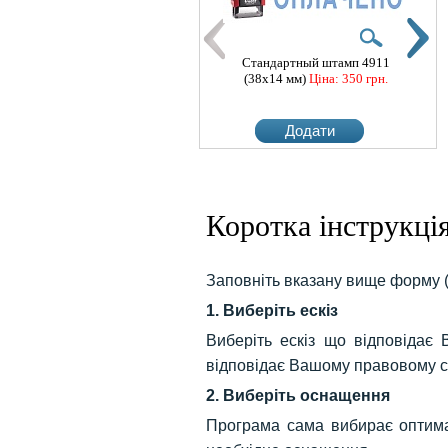
Стандартный штамп 4911
Ста
(38x14 мм)
Ціна: 350 грн.
(3
Додати
Коротка інструкці
Стандартный штамп 4911
Ста
(38x14 мм)
Ціна: 350 грн.
(3
Заповніть вказану вище форму 
1. Виберіть ескіз
Додати
Виберіть ескіз що відповідає
відповідає Вашому правовому с
2. Виберіть оснащення
Програма сама вибирає оптимал