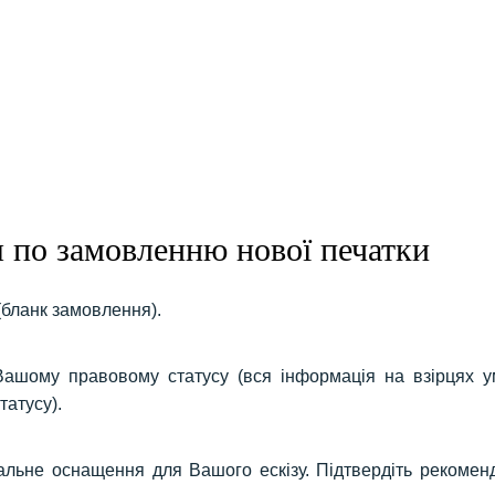
ндартный штамп 4911
Стандартный штамп 4911
Стандартный шт
8x14 мм)
Ціна: 350 грн.
(38x14 мм)
Ціна: 350 грн.
(38x14 мм)
Ціна:
Додати
Додати
Додати
я по замовленню нової печатки
ндартный штамп 4911
8x14 мм)
Ціна: 350 грн.
(бланк замовлення).
Додати
 Вашому правовому статусу (вся інформація на взірцях 
татусу).
ьне оснащення для Вашого ескізу. Підтвердіть рекоменд