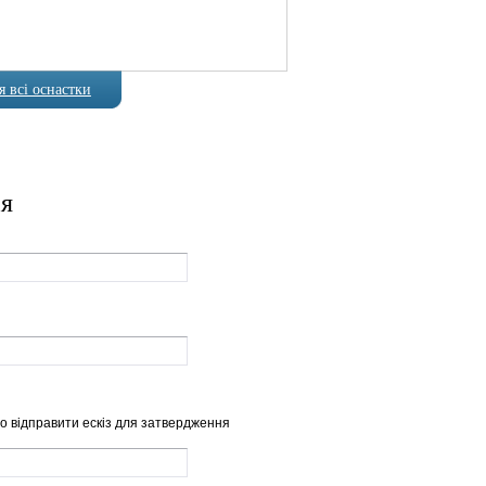
 всі оснастки
ія
о відправити ескіз для затвердження