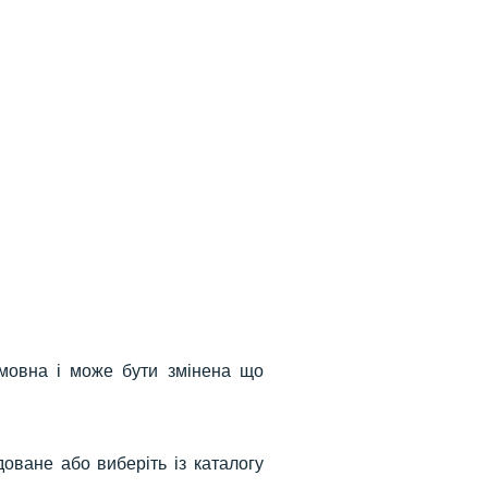
амп 4911
Стандартный штамп 4911
Стандартный штамп 4911
 350 грн.
(38x14 мм)
Ціна: 350 грн.
(38x14 мм)
Ціна: 350 грн.
Додати
Додати
умовна і може бути змінена що
оване або виберіть із каталогу