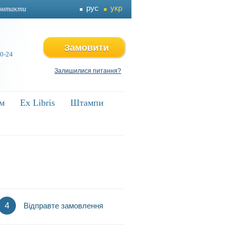
рус
укр
онтакти
Замовити
 0-24
Залишилися питання?
ям
ям
Ex Libris
Ex Libris
Штампи
Штампи
4
Відправте замовлення