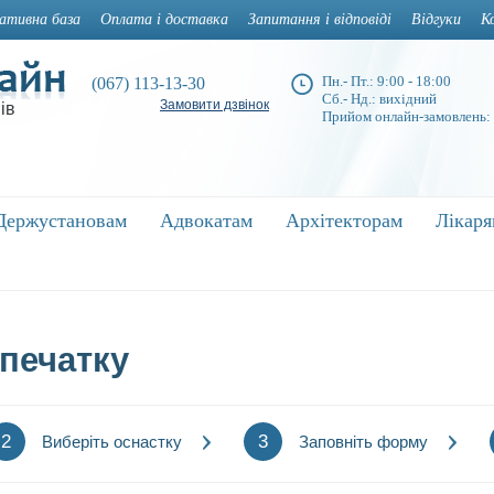
ативна база
Оплата і доставка
Запитання і відповіді
Відгуки
К
Пн.- Пт.: 9:00 - 18:00
(067) 113-13-30
Сб.- Нд.: вихідний
Замовити дзвінок
ів
Прийом онлайн-замовлень:
Держустановам
Держустановам
Адвокатам
Адвокатам
Архітекторам
Архітекторам
Лікар
Лікар
печатку
2
3
Виберіть оснастку
Заповніть форму