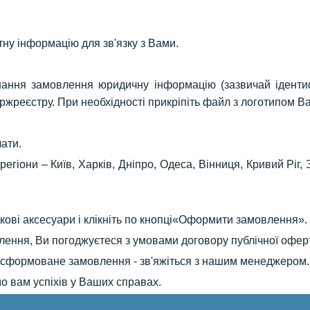
ну інформацію для зв'язку з Вами.
нання замовлення юридичну інформацію (зазвичай ідентиф
жреєстру. При необхідності прикріпіть файл з логотипом Ва
лати.
егіони – Київ, Харків, Дніпро, Одеса, Вінниця, Кривий Ріг, 
ткові аксесуари і клікніть по кнопці«Оформити замовлення».
ення, Ви погоджуєтеся з умовами договору публічної офер
у сформоване замовлення - зв'яжіться з нашим менеджером.
 вам успіхів у Ваших справах.