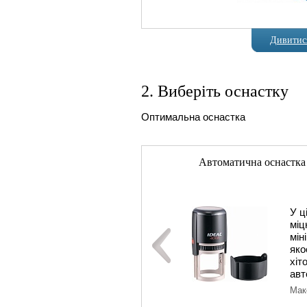
Дивитися
2. Виберіть оснастку
Оптимальна оснастка
Автоматична оснастка
У ц
міц
мін
яко
хіт
авт
Мак