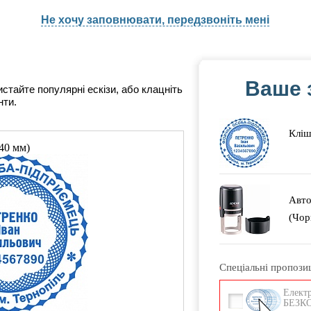
Не хочу заповнювати, передзвоніть мені
Ваше 
истайте популярні ескізи, або клацніть
нти.
Кліш
40 мм)
Авто
(Чор
Спеціальні пропозиц
Електр
БЕЗК