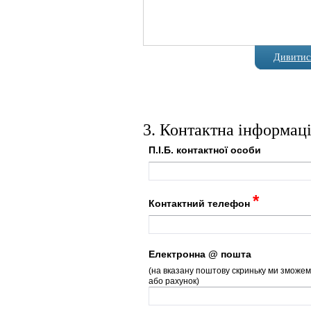
Дивитися
3. Контактна інформац
П.І.Б. контактної особи
*
Контактний телефон
Електронна @ пошта
(на вказану поштову скриньку ми зможем
або рахунок)