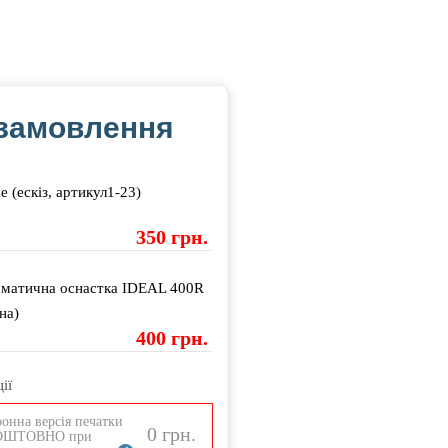
замовлення
е (ескіз, артикул1-23)
350 грн.
матична оснастка IDEAL 400R
на)
400 грн.
ії
онна версія печатки
0 грн.
ОШТОВНО при