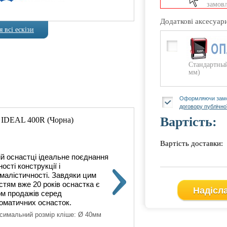
замовл
Додаткові аксесуар
 всі ескізи
Стандартный
мм)
Оформляючи замо
договору публічно
Вартість:
 IDEAL 400R (Чорна)
Автоматична оснастка Trod
Вартість доставки:
ій оснастці ідеальне поєднання
У цій о
ності конструкції і
міцності
імалістичності. Завдяки цим
мінімал
стям вже 20 років оснастка є
якостям
Надісл
ом продажів серед
хітом п
оматичних оснасток.
автома
симальний розмір кліше: Ø 40мм
Максима