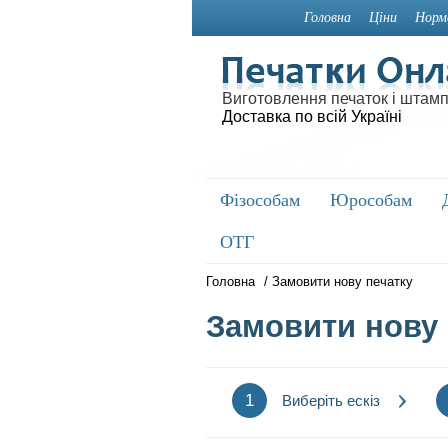
Головна
Ціни
Норм
Виготовлення печаток і штамп
Доставка по всій Україні
Фізособам
Фізособам
Юрособам
Юрособам
ОТГ
ОТГ
Головна
/
Замовити нову печатку
Замовити нову 
1
Виберіть ескіз