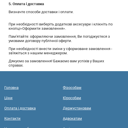
5. Оплата і доставка
Визначте способи доставки і оплати.
При необхідності виберіть додаткові аксесуари і клікніть по
кнопці«Оформити замовлення».
Пам'ятайте: оформляючи замовлення, Ви погоджуєтеся з
умовами договору публічної оферти.
При необхідності внести зміни у сформоване замовлення -
зв'яжіться з нашим менеджером.
Дякуємо за замовлення! Бажаємо вам успіхів у Ваших
справах.
Головна
Фізособам
Ціни
Юрособам
Оплата і доставка
Держустановам
Контакти
Адвокатам