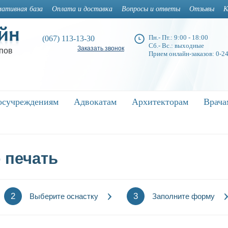
ативная база
Оплата и доставка
Вопросы и ответы
Отзывы
К
Пн.- Пт.: 9:00 - 18:00
(067) 113-13-30
Сб.- Вс.: выходные
Заказать звонок
пов
Прием онлайн-заказов: 0-2
осучреждениям
осучреждениям
Адвокатам
Адвокатам
Архитекторам
Архитекторам
Врача
Врач
 печать
2
3
Выберите оснастку
Заполните форму