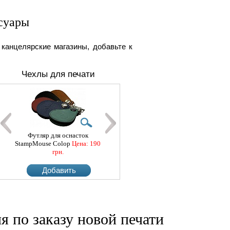
суары
 канцелярские магазины, добавьте к
Чехлы для печати
пельна фарба Trodat (28
Футляр для оснасток
Штемпельна фарба Trodat (28
Штемпельна фарба 
), чорна
StampMouse Colop
Цена: 170 грн.
Цена: 190
мл), червона
Цена: 170 грн.
мл), зелена
Цена:
грн.
Добавить
Добавить
Добавить
Добави
я по заказу новой печати