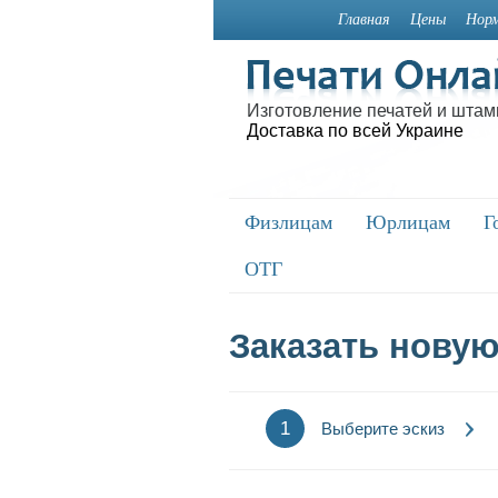
Главная
Цены
Норм
Изготовление печатей и штам
Доставка по всей Украине
Физлицам
Физлицам
Юрлицам
Юрлицам
Г
Г
ОТГ
ОТГ
Заказать новую
1
Выберите эскиз