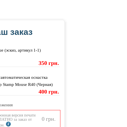
ш заказ
е (эскиз, артикул 1-1)
Артикул
1-3
350 грн.
автоматическая оснастка
p Stamp Mouse R40 (Черная)
400 грн.
ожения
ронная версия печати
0 грн.
АТНО за заказ от
грн.