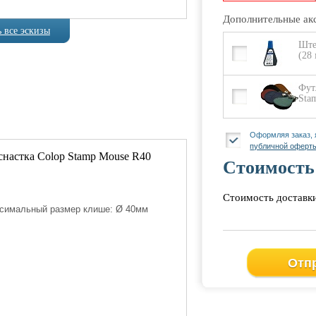
Дополнительные ак
 все эскизы
Артикул
3-5
Ште
(28
Фут
Sta
Оформляя заказ,
публичной оферт
снастка Colop Stamp Mouse R40
Стоимость
Стоимость доставк
симальный размер клише: Ø 40мм
Артикул
8-8
Отпр