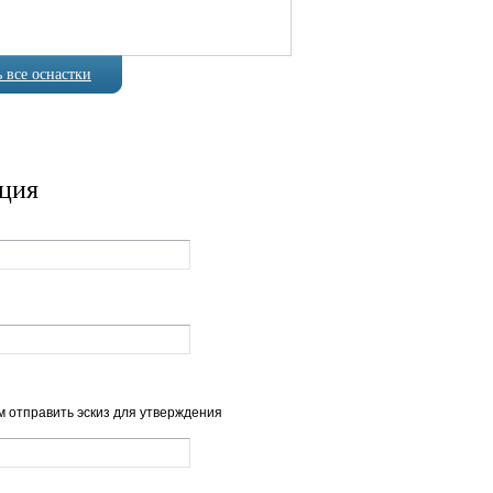
 все оснастки
ация
Артикул
1-31
 отправить эскиз для утверждения