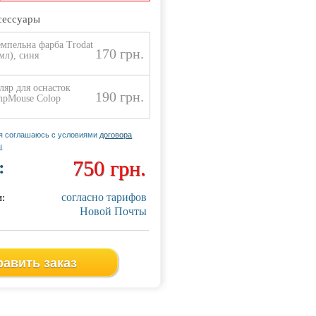
сессуары
Артикул
3-6
мпельна фарба Trodat
170 грн.
 мл), синя
ляр для оснасток
190 грн.
mpMouse Colop
 я соглашаюсь с условиями
договора
ы
750 грн.
:
750 грн.
согласно тарифов
и:
Новой Почты
Артикул
8-9
авить заказ