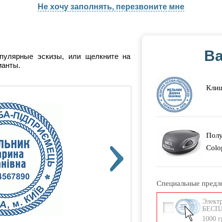
Не хочу заполнять, перезвоните мне
Ва
опулярные эскизы, или щелкните на
ианты.
Клиш
Артикул
1-2
Полу
Colo
Специальные предл
Элект
БЕСПЛ
1000 