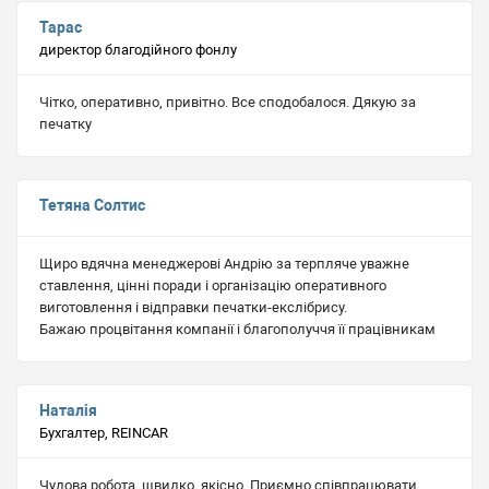
Тарас
директор благодійного фонлу
Чітко, оперативно, привітно. Все сподобалося. Дякую за
печатку
Тетяна Солтис
Щиро вдячна менеджерові Андрію за терпляче уважне
ставлення, цінні поради і організацію оперативного
виготовлення і відправки печатки-екслібрису.
Бажаю процвітання компанії і благополуччя її працівникам
Наталія
Бухгалтер, REINCAR
Чудова робота, швидко, якісно. Приємно співпрацювати.