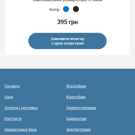
Колір
395 грн
Замовити печатку
з цією оснасткою
Головна
Фізособам
Ціни
Юрособам
Оплата і доставка
Держустановам
Контакти
Адвокатам
Нормативна база
Архітекторам