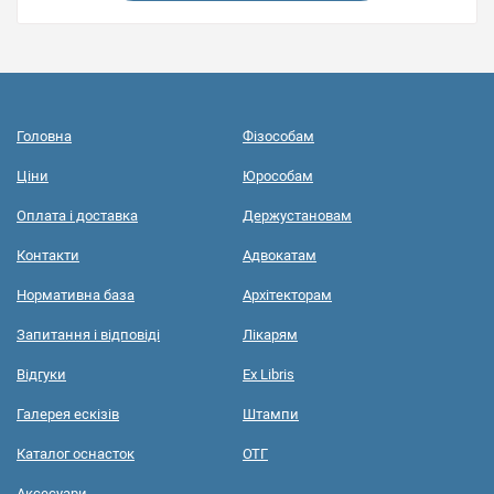
Головна
Фізособам
Ціни
Юрособам
Оплата і доставка
Держустановам
Контакти
Адвокатам
Нормативна база
Архітекторам
Запитання і відповіді
Лікарям
Відгуки
Ex Libris
Галерея ескізів
Штампи
Каталог оснасток
ОТГ
Аксесуари