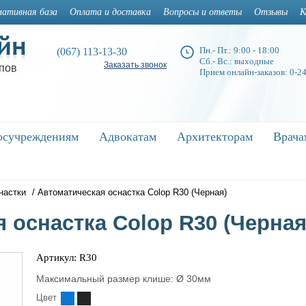
ативная база
Оплата и доставка
Вопросы и ответы
Отзывы
К
Пн.- Пт.: 9:00 - 18:00
(067) 113-13-30
Сб.- Вс.: выходные
Заказать звонок
пов
Прием онлайн-заказов: 0-2
осучреждениям
осучреждениям
Адвокатам
Адвокатам
Архитекторам
Архитекторам
Врача
Врач
настки
/
Автоматическая оснастка Colop R30 (Черная)
 оснастка Colop R30 (Черная
Артикул: R30
Максимальный размер клише: Ø 30мм
Цвет