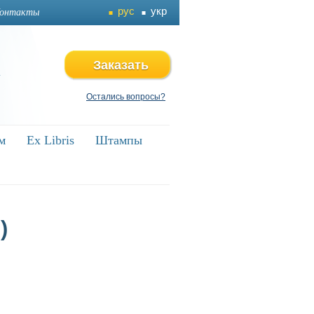
рус
укр
онтакты
Заказать
4
Остались вопросы?
м
ам
Ex Libris
Ex Libris
Штампы
Штампы
)