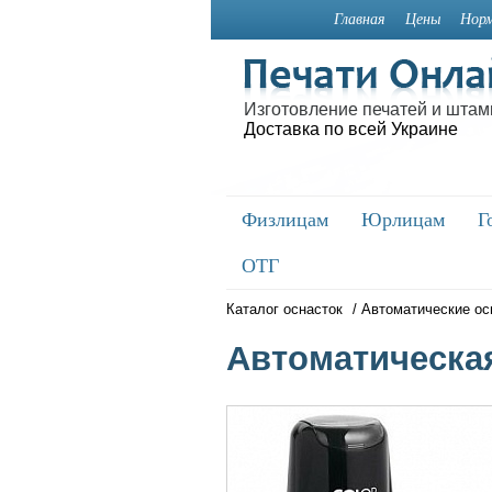
Главная
Цены
Норм
Изготовление печатей и штам
Доставка по всей Украине
Физлицам
Физлицам
Юрлицам
Юрлицам
Г
Г
ОТГ
ОТГ
Каталог оснасток
/
Автоматические ос
Автоматическая