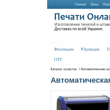
Главная
Цены
Норм
Изготовление печатей и штам
Доставка по всей Украине
Физлицам
Физлицам
Юрлицам
Юрлицам
Г
Г
ОТГ
ОТГ
Каталог оснасток
/
Автоматические ос
Автоматическая