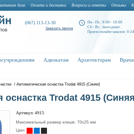
ативная база
Оплата и доставка
Вопросы и ответы
Отзывы
К
Пн.- Пт.: 9:00 - 18:00
(067) 113-13-30
Сб.- Вс.: выходные
Заказать звонок
пов
Прием онлайн-заказов: 0-2
осучреждениям
осучреждениям
Адвокатам
Адвокатам
Архитекторам
Архитекторам
Врача
Врач
настки
/
Автоматическая оснастка Trodat 4915 (Синяя)
 оснастка Trodat 4915 (Синяя
Артикул: 4915
Максимальный размер клише: 70x25 мм
Цвет