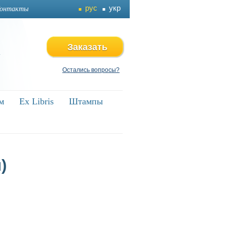
рус
укр
онтакты
Заказать
4
Остались вопросы?
м
ам
Ex Libris
Ex Libris
Штампы
Штампы
)